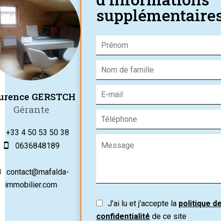
supplémentaire
urence GERSTCH
Gérante
+33 4 50 53 50 38
0636848189
contact@mafalda-
immobilier.com
J’ai lu et j'accepte la
politique d
confidentialité
de ce site