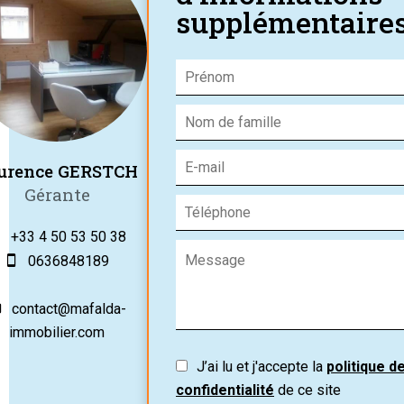
supplémentaire
urence GERSTCH
Gérante
+33 4 50 53 50 38
0636848189
contact@mafalda-
immobilier.com
J’ai lu et j'accepte la
politique d
confidentialité
de ce site