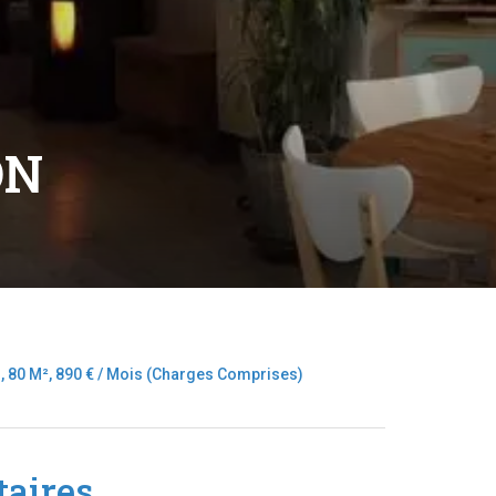
ON
 80 M², 890 € / Mois (Charges Comprises)
aires