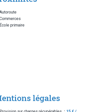
Autoroute
Commerces
École primaire
entions légales
Provision sur charges récupérables
15 € /