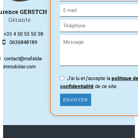
urence GERSTCH
Gérante
+33 4 50 53 50 38
0636848189
contact@mafalda-
immobilier.com
J’ai lu et j'accepte la
politique d
confidentialité
de ce site
ENVOYER