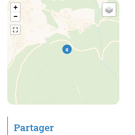
+
−
Partager