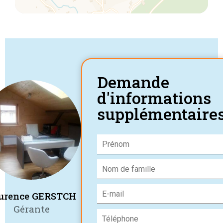
Demande
d'informations
supplémentaire
urence GERSTCH
Gérante