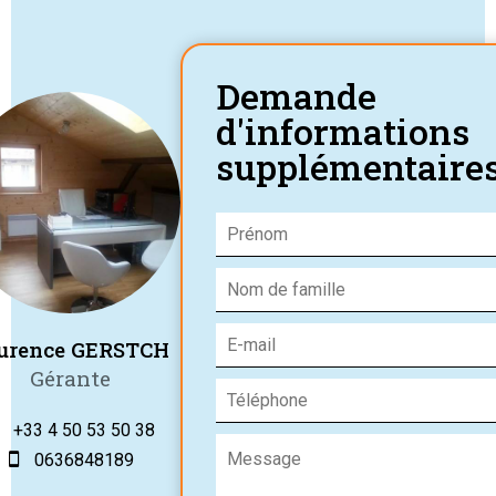
Demande
d'informations
supplémentaire
urence GERSTCH
Gérante
+33 4 50 53 50 38
0636848189