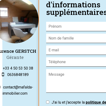
d'informations
supplémentaire
urence GERSTCH
Gérante
+33 4 50 53 50 38
0636848189
contact@mafalda-
immobilier.com
J’ai lu et j'accepte la
politique d