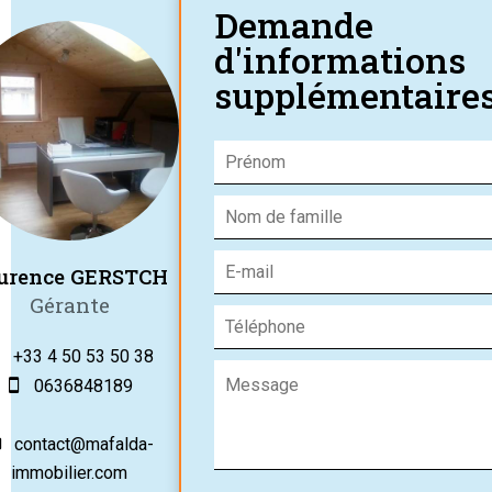
Demande
d'informations
supplémentaire
urence GERSTCH
Gérante
+33 4 50 53 50 38
0636848189
contact@mafalda-
immobilier.com