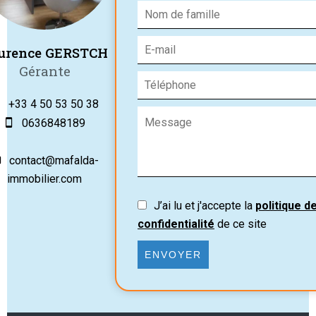
urence GERSTCH
Gérante
+33 4 50 53 50 38
0636848189
contact@mafalda-
immobilier.com
J’ai lu et j'accepte la
politique d
confidentialité
de ce site
ENVOYER