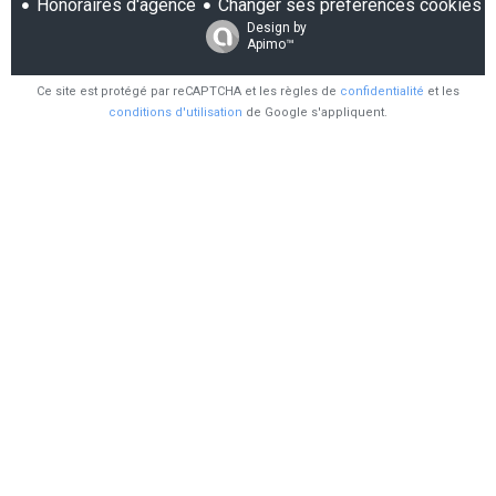
Honoraires d'agence
Changer ses préférences cookies
Design by
Apimo™
Ce site est protégé par reCAPTCHA et les règles de
confidentialité
et les
conditions d'utilisation
de Google s'appliquent.