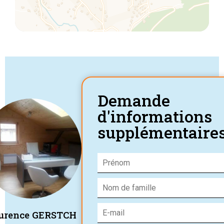
Demande
d'informations
supplémentaire
urence GERSTCH